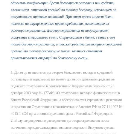
объектом конфискации. Арест договора страхования или средств,
являющихся страховой премией по такому договору, нереализуем за
отсутствием правовых оснований. При этом арест может быть
наложен на имущественные права требования, вытекающие из
договора страхования. Договор страхования не подразумевает
открытие специального счета Страхователя в банке, в связи с чем
такой договор страхования, а также средства, являющиеся страховой
премией по такому договору, не могут являться объектом
приостановления операций по банковскому счету.
1. Договор не является договором банковского вклада в кредитной
организации и переданные по такому договору денежные средства не
подлежат страхованию в соответствии с Федеральным законом от 23
декабря 2003 года № 177-ФЗ «О страховании вкладов физических лиц в
банках Российской Федерации», а обеспечиваются страховыми резервами
и гарантиями Страховщика в соответствии с Законом РФ от 27.11.1992 №
4015-1 «Об организации страхового дела в Российской Федерации».
2. В случае досрочного расторжения договора страхования после
истечения периода охлаждения, выплате подлежит Выкупная сумма,