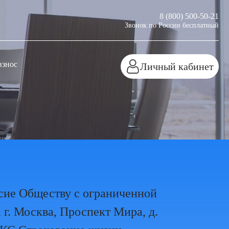
8 (800) 500-50-21
Звонок по России бесплатный
взнос
Личный кабинет
асие Обществу с ограниченной
г. Москва, Проспект Мира, д.