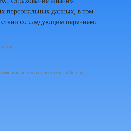
БКС Страхование жизни»,
их персональных данных, в том
тствии со следующим перечнем:
проса;
ризующие пользовательское устройство);
;