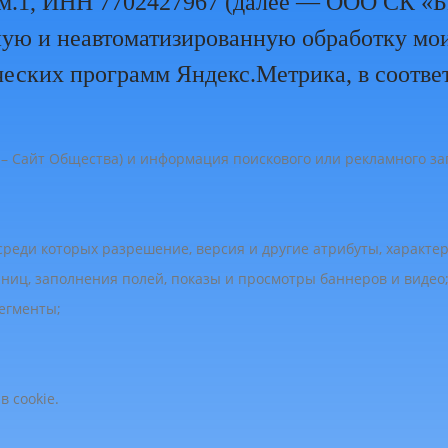
 ком.1, ИНН 7702427967 (далее — ООО СК «
ную и неавтоматизированную обработку мо
ческих программ Яндекс.Метрика, в соотве
ее – Сайт Общества) и информация поискового или рекламного за
среди которых разрешение, версия и другие атрибуты, характе
аниц, заполнения полей, показы и просмотры баннеров и видео
егменты;
 cookie.