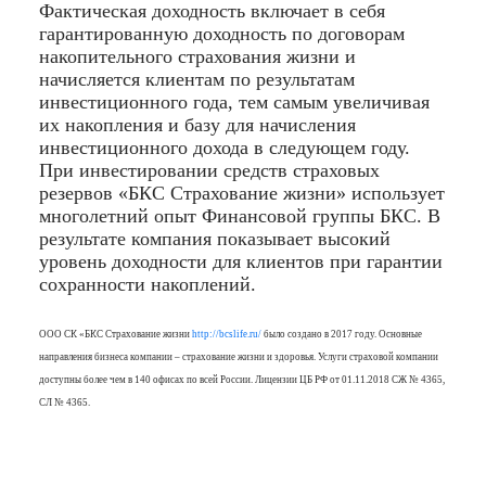
Фактическая доходность включает в себя
гарантированную доходность по договорам
накопительного страхования жизни и
начисляется клиентам по результатам
инвестиционного года, тем самым увеличивая
их накопления и базу для начисления
инвестиционного дохода в следующем году.
При инвестировании средств страховых
резервов «БКС Страхование жизни» использует
многолетний опыт Финансовой группы БКС. В
результате компания показывает высокий
уровень доходности для клиентов при гарантии
сохранности накоплений.
ООО СК «БКС Страхование жизни
http://bcslife.ru/
было создано в 2017 году. Основные
направления бизнеса компании – страхование жизни и здоровья. Услуги страховой компании
доступны более чем в 140 офисах по всей России. Лицензии ЦБ РФ от 01.11.2018 СЖ № 4365,
СЛ № 4365.