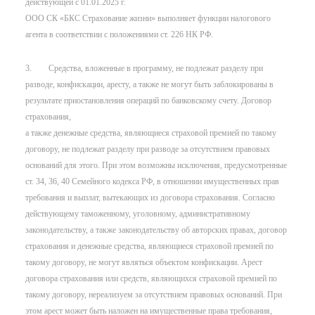
действующей с 01.01.2025 г.
ООО СК «БКС Страхование жизни» выполняет функции налогового
агента в соответствии с положениями ст. 226 НК РФ.
3. Средства, вложенные в программу, не подлежат разделу при
разводе, конфискации, аресту, а также не могут быть заблокированы в
результате приостановления операций по банковскому счету. Договор
страхования,
а также денежные средства, являющиеся страховой премией по такому
договору, не подлежат разделу при разводе за отсутствием правовых
оснований для этого. При этом возможны исключения, предусмотренные
ст. 34, 36, 40 Семейного кодекса РФ, в отношении имущественных прав
требования и выплат, вытекающих из договора страхования. Согласно
действующему таможенному, уголовному, административному
законодательству, а также законодательству об авторских правах, договор
страхования и денежные средства, являющиеся страховой премией по
такому договору, не могут являться объектом конфискации. Арест
договора страхования или средств, являющихся страховой премией по
такому договору, нереализуем за отсутствием правовых оснований. При
этом арест может быть наложен на имущественные права требования,