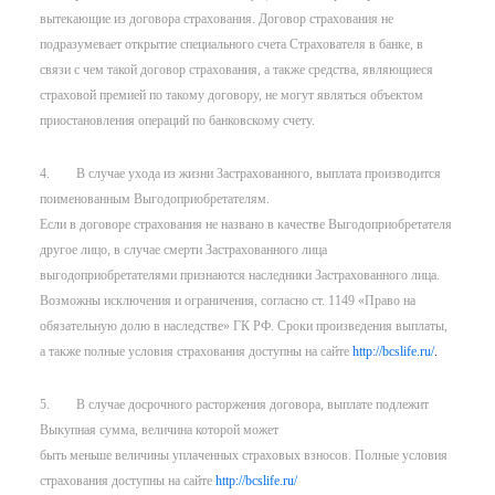
вытекающие из договора страхования. Договор страхования не
подразумевает открытие специального счета Страхователя в банке, в
связи с чем такой договор страхования, а также средства, являющиеся
страховой премией по такому договору, не могут являться объектом
приостановления операций по банковскому счету.
4. В случае ухода из жизни Застрахованного, выплата производится
поименованным Выгодоприобретателям.
Если в договоре страхования не названо в качестве Выгодоприобретателя
другое лицо, в случае смерти Застрахованного лица
выгодоприобретателями признаются наследники Застрахованного лица.
Возможны исключения и ограничения, согласно ст. 1149 «Право на
обязательную долю в наследстве» ГК РФ. Сроки произведения выплаты,
а также полные условия страхования доступны на сайте
http://bcslife.ru/
.
5. В случае досрочного расторжения договора, выплате подлежит
Выкупная сумма, величина которой может
быть меньше величины уплаченных страховых взносов. Полные условия
страхования доступны на сайте
http://bcslife.ru/