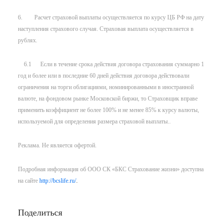
6. Расчет страховой выплаты осуществляется по курсу ЦБ РФ на дату
наступления страхового случая. Страховая выплата осуществляется в
рублях.
6.1 Если в течение срока действия договора страхования суммарно 1
год и более или в последние 60 дней действия договора действовали
ограничения на торги облигациями, номинированными в иностранной
валюте, на фондовом рынке Московской биржи, то Страховщик вправе
применить коэффициент не более 100% и не менее 85% к курсу валюты,
используемой для определения размера страховой выплаты..
Реклама. Не является офертой.
Подробная информация об ООО СК «БКС Страхование жизни» доступна
на сайте
http://bcslife.ru/
.
Поделиться