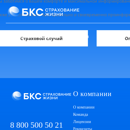
 заботимся о вашем комфорте и максимальной информированно
кже раздел поможет вам правильно и своевременно проинфор
О компании
Продукты
Клиентам
Проекты БКС
Страховой случай
Оп
О компании
О компании
Команда
Лицензии
8 800 500 50 21
Реквизиты