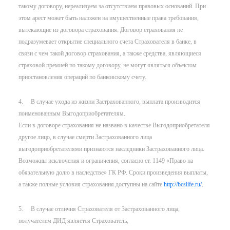
такому договору, нереализуем за отсутствием правовых оснований. При
этом арест может быть наложен на имущественные права требования,
вытекающие из договора страхования. Договор страхования не
подразумевает открытие специального счета Страхователя в банке, в
связи с чем такой договор страхования, а также средства, являющиеся
страховой премией по такому договору, не могут являться объектом
приостановления операций по банковскому счету.
4. В случае ухода из жизни Застрахованного, выплата производится
поименованным Выгодоприобретателям.
Если в договоре страхования не названо в качестве Выгодоприобретателя
другое лицо, в случае смерти Застрахованного лица
выгодоприобретателями признаются наследники Застрахованного лица.
Возможны исключения и ограничения, согласно ст. 1149 «Право на
обязательную долю в наследстве» ГК РФ. Сроки произведения выплаты,
а также полные условия страхования доступны на сайте
http://bcslife.ru/
.
5. В случае отличия Страхователя от Застрахованного лица,
получателем ДИД является Страхователь,