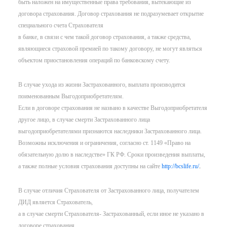
быть наложен на имущественные права требования, вытекающие из
договора страхования. Договор страхования не подразумевает открытие
специального счета Страхователя
в банке, в связи с чем такой договор страхования, а также средства,
являющиеся страховой премией по такому договору, не могут являться
объектом приостановления операций по банковскому счету.
В случае ухода из жизни Застрахованного, выплата производится
поименованным Выгодоприобретателям.
Если в договоре страхования не названо в качестве Выгодоприобретателя
другое лицо, в случае смерти Застрахованного лица
выгодоприобретателями признаются наследники Застрахованного лица.
Возможны исключения и ограничения, согласно ст. 1149 «Право на
обязательную долю в наследстве» ГК РФ. Сроки произведения выплаты,
а также полные условия страхования доступны на сайте
http://bcslife.ru/
.
В случае отличия Страхователя от Застрахованного лица, получателем
ДИД является Страхователь,
а в случае смерти Страхователя- Застрахованный, если иное не указано в
договоре страхования.