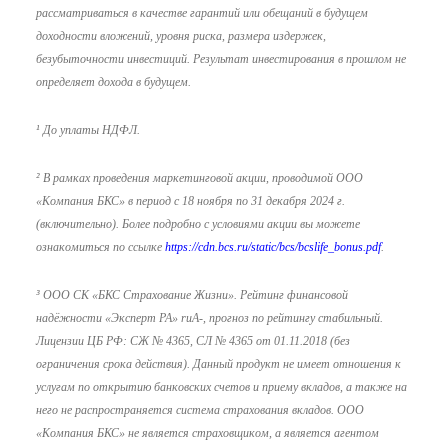
рассматриваться в качестве гарантий или обещаний в будущем
доходности вложений, уровня риска, размера издержек,
безубыточности инвестиций. Результат инвестирования в прошлом не
определяет дохода в будущем.
¹
До уплаты НДФЛ.
² В рамках проведения маркетинговой акции, проводимой ООО
«Компания БКС» в период с 18 ноября по 31 декабря 2024 г.
(включительно). Более подробно с условиями акции вы можете
ознакомиться по ссылке
https://cdn.bcs.ru/static/bcs/bcslife_bonus.pdf
.
³ ООО СК «БКС Страхование Жизни». Рейтинг финансовой
надёжности «Эксперт РА» ruA-, прогноз по рейтингу стабильный.
Лицензии ЦБ РФ: СЖ № 4365, СЛ № 4365 от 01.11.2018 (без
ограничения срока действия). Данный продукт не имеет отношения к
услугам по открытию банковских счетов и приему вкладов, а также на
него не распространяется система страхования вкладов. ООО
«Компания БКС» не является страховщиком, а является агентом