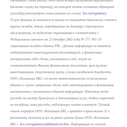
связанным с ними рисках, иной подлежащей раскрытию информацией
(включая ссылку на страницу, на которой можно оставить обращение
(жалобу)) рекомендуем ознакомиться по ссылке:
bcs.ru/regulatory
.
Услуги брокера не являются услугами по открытию банковских счетов и
приему вкладов, деньги, передаваемые по договору о брокерском
обслуживании, не подлежат страхованию в соответствии с
Федеральным законом от 23 декабря 2003 года № 177- ФЗ «О
страховании вкладов в банках РФ». Данная информация не является
индивидуальной инвестиционной рекомендацией, и финансовые
инструменты либо сделки, упомянутые в ней, могут не
соответствовать Вашему финансовому положению, цели (целям)
инвестирования, допустимому риску, и (или) ожидаемой доходности.
ООО «Компания БКС» не несет ответственности за возможные
убытки в случае совершения сделок либо инвестирования в финансовые
инструменты, упомянутые в данной информации. Инвестор несет
расходы на оплату брокерских и депозитарных услуг, подачу поручений
по телефону, иные расходы, подлежащие оплате клиентом. Полный
список тарифов ООО «Компания БКС» приведен в приложении 11 к
регламенту оказания услуг на рынке ценных бумаг ООО «Компания
БКС»:
bcs.ru/regulatory/additional-archive
. Информация не может