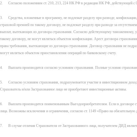
2. Согласно положениям ст. 210, 213, 224 НК РФ в редакции НК РФ, действующей с 0
3. Средства, вложенные в программу, не подлежат разделу при разводе, конфискации, а
страховой премией по такому договору, не подлежат разделу при разводе за отсутстви
выплат, вытекающих из договора страхования. Согласно действующему таможенному, уг
такому договору, не могут являться объектом конфискации. Арест договора страховани
права требования, вытекающие из договора страхования. Договор страхования не подраз
могут являться объектом приостановления операций по банковскому счету.
4. Выплата производится согласно условиям страхования. Полные условия страховани
5. Согласно условиям страхования, подразумевается участие в инвестиционном дохо
Страхователь и/или Застрахованное лицо не приобретают инвестиционные активы.
6. Выплата производится поименованным Выгодоприобретателям. Если в договоре стра
лица. Возможны исключения и ограничения, согласно ст. 1149 «Право на обязательную 
7.
В случ
ае отличия Страхователя от Застрахованного лица, получателем ДИД являетс