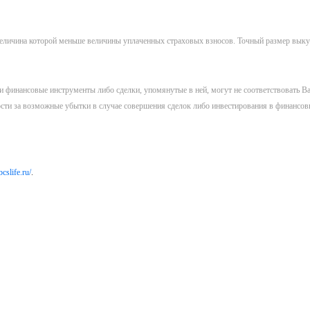
еличина которой меньше величины уплаченных страховых взносов. Точный размер выку
 финансовые инструменты либо сделки, упомянутые в ней, могут не соответствовать В
сти за возможные убытки в случае совершения сделок либо инвестирования в финансо
bcslife.ru/
.