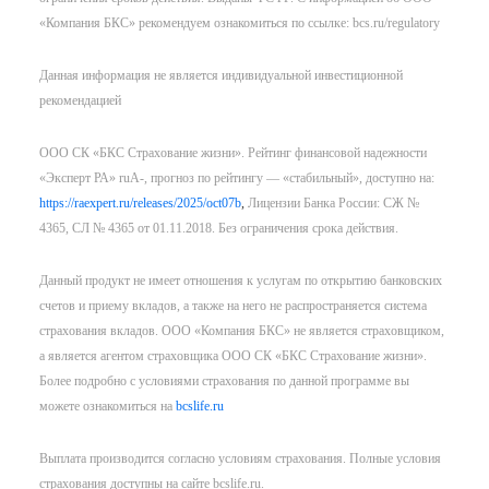
«Компания БКС» рекомендуем ознакомиться по ссылке: bcs.ru/regulatory
Данная информация не является индивидуальной инвестиционной
рекомендацией
ООО СК «БКС Страхование жизни». Рейтинг финансовой надежности
«Эксперт РА» ruA-, прогноз по рейтингу — «стабильный», доступно на:
https://raexpert.ru/releases/2025/oct07b
,
Лицензии Банка России: СЖ №
4365, СЛ № 4365 от 01.11.2018. Без ограничения срока действия.
Данный продукт не имеет отношения к услугам по открытию банковских
счетов и приему вкладов, а также на него не распространяется система
страхования вкладов. ООО «Компания БКС» не является страховщиком,
а является агентом страховщика ООО СК «БКС Страхование жизни».
Более подробно с условиями страхования по данной программе вы
можете ознакомиться на
bcslife.ru
Выплата производится согласно условиям страхования. Полные условия
страхования доступны на сайте bcslife.ru.