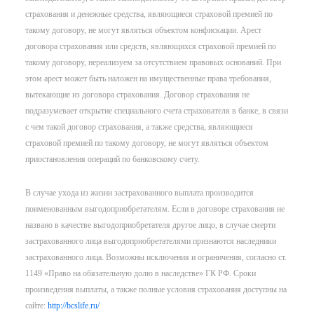
страхования и денежные средства, являющиеся страховой премией по
такому договору, не могут являться объектом конфискации. Арест
договора страхования или средств, являющихся страховой премией по
такому договору, нереализуем за отсутствием правовых оснований. При
этом арест может быть наложен на имущественные права требования,
вытекающие из договора страхования. Договор страхования не
подразумевает открытие специального счета страхователя в банке, в связи
с чем такой договор страхования, а также средства, являющиеся
страховой премией по такому договору, не могут являться объектом
приостановления операций по банковскому счету.
В случае ухода из жизни застрахованного выплата производится
поименованным выгодоприобретателям. Если в договоре страхования не
названо в качестве выгодоприобретателя другое лицо, в случае смерти
застрахованного лица выгодоприобретателями признаются наследники
застрахованного лица. Возможны исключения и ограничения, согласно ст.
1149 «Право на обязательную долю в наследстве» ГК РФ. Сроки
произведения выплаты, а также полные условия страхования доступны на
сайте:
http://bcslife.ru/