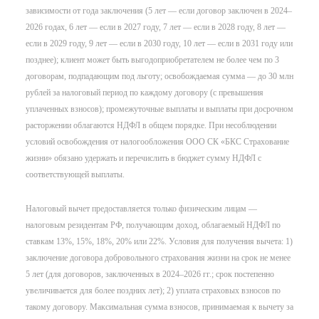
зависимости от года заключения (5 лет — если договор заключен в 2024–
2026 годах, 6 лет — если в 2027 году, 7 лет — если в 2028 году, 8 лет —
если в 2029 году, 9 лет — если в 2030 году, 10 лет — если в 2031 году или
позднее); клиент может быть выгодоприобретателем не более чем по 3
договорам, подпадающим под льготу; освобождаемая сумма — до 30 млн
рублей за налоговый период по каждому договору (с превышения
уплаченных взносов); промежуточные выплаты и выплаты при досрочном
расторжении облагаются НДФЛ в общем порядке. При несоблюдении
условий освобождения от налогообложения ООО СК «БКС Страхование
жизни» обязано удержать и перечислить в бюджет сумму НДФЛ с
соответствующей выплаты.
Налоговый вычет предоставляется только физическим лицам —
налоговым резидентам РФ, получающим доход, облагаемый НДФЛ по
ставкам 13%, 15%, 18%, 20% или 22%. Условия для получения вычета: 1)
заключение договора добровольного страхования жизни на срок не менее
5 лет (для договоров, заключенных в 2024–2026 гг.; срок постепенно
увеличивается для более поздних лет); 2) уплата страховых взносов по
такому договору. Максимальная сумма взносов, принимаемая к вычету за