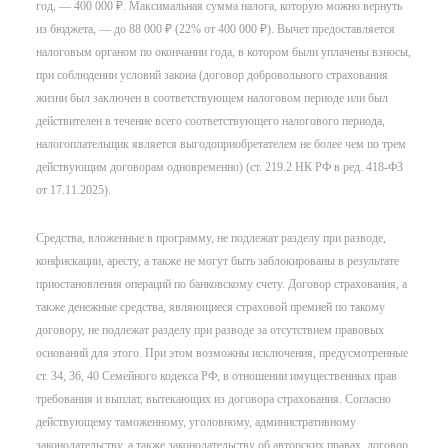
год, — 400 000 ₽. Максимальная сумма налога, которую можно вернуть
из бюджета, — до 88 000 ₽ (22% от 400 000 ₽). Вычет предоставляется
налоговым органом по окончании года, в котором были уплачены взносы,
при соблюдении условий закона (договор добровольного страхования
жизни был заключен в соответствующем налоговом периоде или был
действителен в течение всего соответствующего налогового периода,
налогоплательщик является выгодоприобретателем не более чем по трем
действующим договорам одновременно) (ст. 219.2 НК РФ в ред. 418-ФЗ
от 17.11.2025).
Средства, вложенные в программу, не подлежат разделу при разводе,
конфискации, аресту, а также не могут быть заблокированы в результате
приостановления операций по банковскому счету. Договор страхования, а
также денежные средства, являющиеся страховой премией по такому
договору, не подлежат разделу при разводе за отсутствием правовых
оснований для этого. При этом возможны исключения, предусмотренные
ст. 34, 36, 40 Семейного кодекса РФ, в отношении имущественных прав
требования и выплат, вытекающих из договора страхования. Согласно
действующему таможенному, уголовному, административному
законодательству, а также законодательству об авторских правах, договор