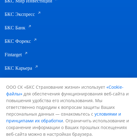
БКС Мир Инвестиций
БКС Экспресс
БКС Банк
БКС Форекс
Fintarget
БКС Карьера
ООО СК «БКС Страхование жизни» использует
«Cookie-
файлы»
для обеспечения функционирования веб-сайта и
Все споры, возникающие между сторонами
в процессе исполнения договора
повышения удобства его использования. Мы
страхования, разрешаются в досудебном
ответственно подходим к вопросам защиты Ваших
претензионном порядке: путем
переговоров, обмена письмами, уточнения
Лицензии ЦБ РФ: СЖ №4365, СЛ
персональных данных — ознакомьтесь с
условиями и
условий договора страхования, а так же,
№4365 от 01.11.2018 (без ограничения
принципами их обработки
. Ограничить использование и
при взаимном согласии сторон, внесением
срока действия)
дополнений и изменений в договор
сохранение информации о Ваших прошлых посещениях
страхования.
Политика в отношении обработки
персональных данных
веб-сайта можно в настройках браузера.